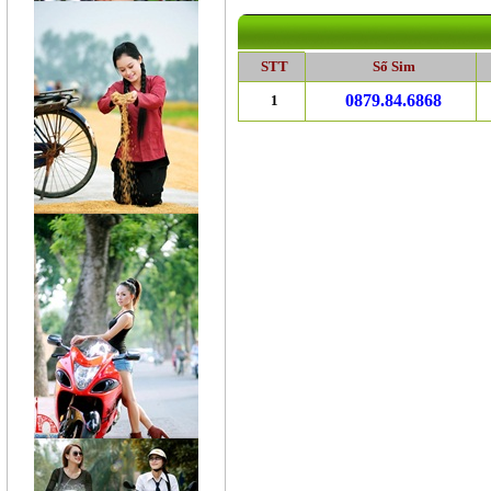
STT
Số Sim
0879.84.6868
1