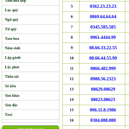
Tam hoa kép
0362.23.23.23
5
Lục quý
0869.64.64.64
6
Ngũ quý
0345.585.585
7
Tứ quý
0961.4444.99
8
Tam hoa
08.66.33.22.55
9
Năm sinh
Lặp gánh
08.66.44.55.99
10
Lộc phát
0866.482.999
11
Thần tài
0988.56.2323
12
Số tiến
08629.08629
13
Sim khác
08623.08623
14
Sim độc
096.11.8.1986
15
Taxi
0384.088.088
16