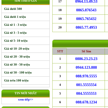
SIM THEO GIÁ
0964.13.49.53
17
Giá dưới 500
0865.876543
18
Giá dưới 1 triệu
0865.765432
19
Giá từ 1 - 3 triệu
0865.77.4953
20
Giá từ 3 - 5 triệu
Giá từ 5- 10 triệu
Giá từ 10 -20 triệu
STT
Số Sim
Giá từ 20 - 30 triệu
0886.23.23.23
1
Giá từ 30 - 50 triệu
0944.123.888
2
Giá từ 50 - 100 triệu
088.970.5555
3
Giá trên 100 triệu
081.5555554
4
TIN MỚI NHẤT
084.5555553
5
xem tiếp>>
088.678.1234
6