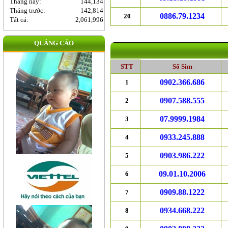
Tháng này:
144,134
Tháng trước:
142,814
0886.79.1234
20
Tất cả:
2,061,996
QUẢNG CÁO
STT
Số Sim
0902.366.686
1
0907.588.555
2
07.9999.1984
3
0933.245.888
4
0903.986.222
5
09.01.10.2006
6
0909.88.1222
7
0934.668.222
8