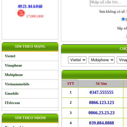
120,000,000
Sim không có số:
0923.84.6868
T
17,000,000
Sắp xế
SIM THEO MẠNG
CHỌ
Viettel
Vinaphone
Mobiphone
STT
Số Sim
Vietnammobile
0347.555555
1
Gmobile
0866.123.123
2
ITelecom
0866.23.23.23
3
SIM THEO NHÓM
039.884.8888
4