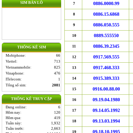
SIM BÁN LÔ
0886.0000.99
7
0886.15.6868
8
0886.050.555
9
0889.555550
10
0886.39.2345
11
THỐNG KÊ SIM
Mobiphone
:
66
0917.569.555
12
Viettel
:
713
Vietnammobile
:
825
0917.468.333
13
Vinaphone
:
476
0915.389.333
14
ITelecom
:
1
Tổng số sim:
2081
0916.00.88.00
15
THỐNG KÊ TRUY CẬP
09.19.04.1980
16
Đang online:
6
09.14.05.1992
17
Hôm nay:
120
Hôm qua:
419
09.13.03.1994
18
Tuần này:
1,932
Tuần trước:
2,663
09.18.10.1995
19