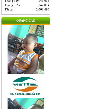
Tháng này:
145,633
Tháng trước:
142,814
Tất cả:
2,063,495
QUẢNG CÁO