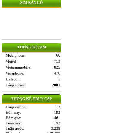
SIM BÁN LÔ
THỐNG KÊ SIM
Mobiphone
:
66
Viettel
:
713
Vietnammobile
:
825
Vinaphone
:
476
ITelecom
:
1
Tổng số sim:
2081
THỐNG KÊ TRUY CẬP
Đang online:
13
Hôm nay:
193
Hôm qua:
461
Tuần này:
193
Tuần trước:
3,238