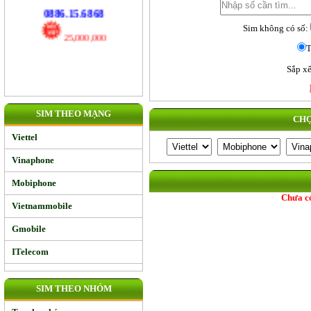
17,000,000
Sim không có số:
0886.15.6868
T
25,000,000
Sắp xế
SIM THEO MẠNG
CHỌ
Viettel
Vinaphone
Mobiphone
Chưa có
Vietnammobile
Gmobile
ITelecom
SIM THEO NHÓM