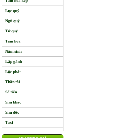
Tam hoa kép
Lục quý
Ngũ quý
Tứ quý
Tam hoa
Năm sinh
Lặp gánh
Lộc phát
Thần tài
Số tiến
Sim khác
Sim độc
Taxi