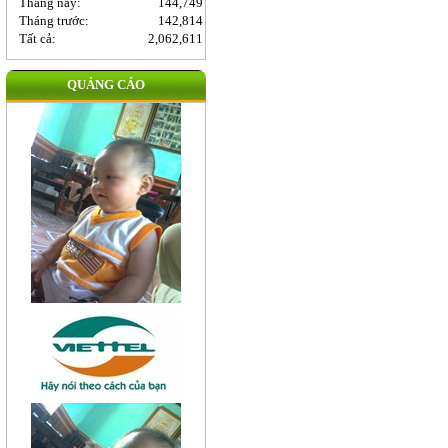
Tháng này:
144,749
Tháng trước:
142,814
Tất cả:
2,062,611
QUẢNG CÁO