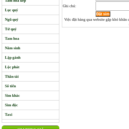
Tam hoa kép
Ghi chú:
Lục quý
Ngũ quý
Việc đặt hàng qua website gặp khó khăn 
Tứ quý
Tam hoa
Năm sinh
Lặp gánh
Lộc phát
Thần tài
Số tiến
Sim khác
Sim độc
Taxi