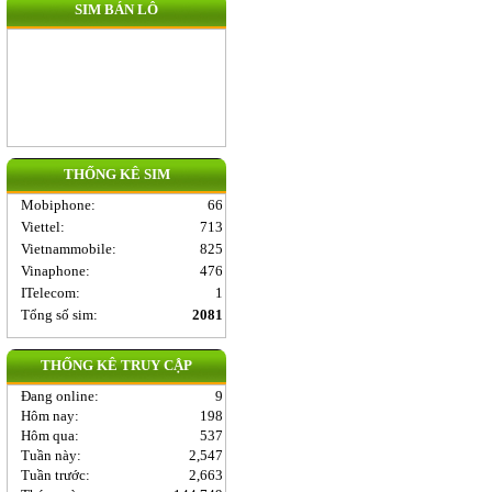
SIM BÁN LÔ
THỐNG KÊ SIM
Mobiphone
:
66
Viettel
:
713
Vietnammobile
:
825
Vinaphone
:
476
ITelecom
:
1
Tổng số sim:
2081
THỐNG KÊ TRUY CẬP
Đang online:
9
Hôm nay:
198
Hôm qua:
537
Tuần này:
2,547
Tuần trước:
2,663