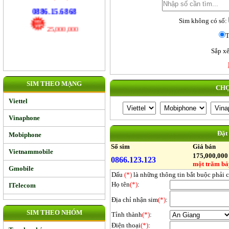
17,000,000
Sim không có số:
0886.15.6868
T
25,000,000
Sắp xế
SIM THEO MẠNG
CHỌ
Viettel
Vinaphone
Đặt
Mobiphone
Số sim
Giá bán
Vietnammobile
175,000,00
0866.123.123
một trăm bả
Gmobile
Dấu
(*)
là những thông tin bắt buộc phải 
Họ tên
(*)
:
ITelecom
Địa chỉ nhận sim
(*)
:
SIM THEO NHÓM
Tỉnh thành
(*)
:
Điện thoại
(*)
: