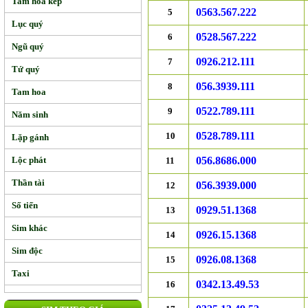
Tam hoa kép
0563.567.222
5
Lục quý
0528.567.222
6
Ngũ quý
0926.212.111
7
Tứ quý
056.3939.111
8
Tam hoa
0522.789.111
9
Năm sinh
0528.789.111
10
Lặp gánh
Lộc phát
056.8686.000
11
Thần tài
056.3939.000
12
Số tiến
0929.51.1368
13
Sim khác
0926.15.1368
14
Sim độc
0926.08.1368
15
Taxi
0342.13.49.53
16