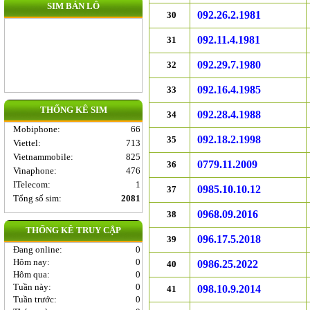
SIM BÁN LÔ
092.26.2.1981
30
092.11.4.1981
31
092.29.7.1980
32
092.16.4.1985
33
THỐNG KÊ SIM
092.28.4.1988
34
Mobiphone
:
66
092.18.2.1998
35
Viettel
:
713
Vietnammobile
:
825
0779.11.2009
36
Vinaphone
:
476
ITelecom
:
1
0985.10.10.12
37
Tổng số sim:
2081
0968.09.2016
38
THỐNG KÊ TRUY CẬP
096.17.5.2018
39
Đang online:
0
Hôm nay:
0
0986.25.2022
40
Hôm qua:
0
Tuần này:
0
098.10.9.2014
41
Tuần trước:
0