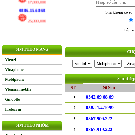
17,000,000
Sim không có số:
0886.15.6868
T
25,000,000
Sắp xế
SIM THEO MẠNG
CHỌ
Viettel
Vinaphone
Sim số đẹ
Mobiphone
STT
Số Sim
Vietnammobile
0342.69.68.69
1
Gmobile
058.21.4.1999
2
ITelecom
0867.909.222
3
SIM THEO NHÓM
0867.919.222
4