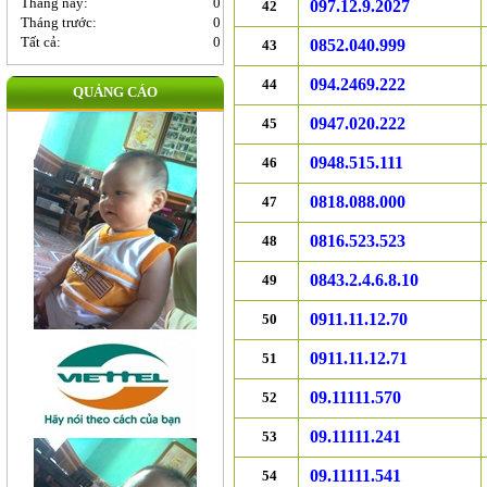
Tháng này:
0
097.12.9.2027
42
Tháng trước:
0
Tất cả:
0
0852.040.999
43
094.2469.222
44
QUẢNG CÁO
0947.020.222
45
0948.515.111
46
0818.088.000
47
0816.523.523
48
0843.2.4.6.8.10
49
0911.11.12.70
50
0911.11.12.71
51
09.11111.570
52
09.11111.241
53
09.11111.541
54