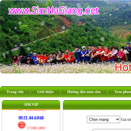
110,000,000
0926.311.311
25,000,000
0929.984.984
17,000,000
0345.585.585
20,000,000
08.66.33.22.55
20,000,000
08.66.44.55.99
Trang chủ
|
Giới thiệu
|
Hướng dẫn mua sim
|
Xem phon
20,000,000
SIM VIP
092.123.6868
120,000,000
Giá từ
0923.84.6868