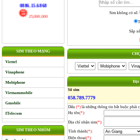
17,000,000
0886.15.6868
Sim không có số:
T
25,000,000
Sắp xế
SIM THEO MẠNG
CHỌ
Viettel
Vinaphone
Đặt
Mobiphone
Số sim
Vietnammobile
058.789.7779
Gmobile
Dấu
(*)
là những thông tin bắt buộc phải 
Họ tên
(*)
:
ITelecom
Địa chỉ nhận sim
(*)
:
SIM THEO NHÓM
Tỉnh thành
(*)
:
Điện thoại
(*)
: