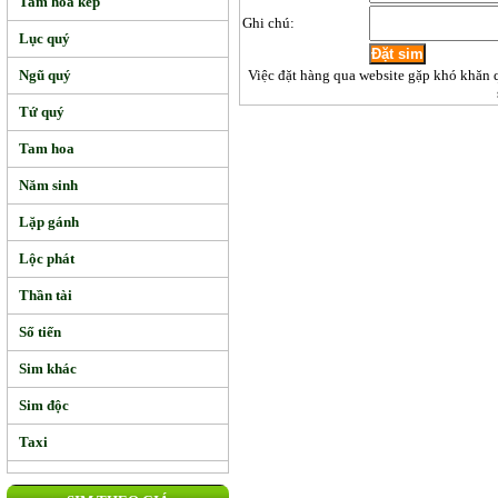
Tam hoa kép
Ghi chú:
Lục quý
Ngũ quý
Việc đặt hàng qua website gặp khó khăn 
Tứ quý
Tam hoa
Năm sinh
Lặp gánh
Lộc phát
Thần tài
Số tiến
Sim khác
Sim độc
Taxi