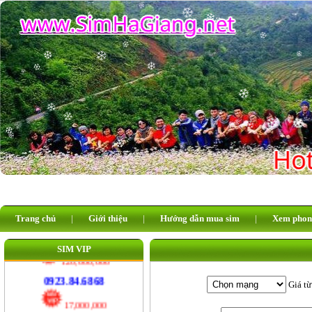
110,000,000
0926.311.311
25,000,000
0929.984.984
17,000,000
0345.585.585
20,000,000
08.66.33.22.55
20,000,000
08.66.44.55.99
Trang chủ
|
Giới thiệu
|
Hướng dẫn mua sim
|
Xem phon
20,000,000
SIM VIP
092.123.6868
120,000,000
Giá từ
0923.84.6868