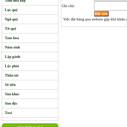
Tam hoa kép
Ghi chú:
Lục quý
Ngũ quý
Việc đặt hàng qua website gặp khó khăn 
Tứ quý
Tam hoa
Năm sinh
Lặp gánh
Lộc phát
Thần tài
Số tiến
Sim khác
Sim độc
Taxi