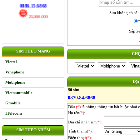
17,000,000
Sim không có số:
0886.15.6868
T
25,000,000
Sắp xế
SIM THEO MẠNG
CHỌ
Viettel
Vinaphone
Đặt
Mobiphone
Số sim
Vietnammobile
0879.84.6868
Gmobile
Dấu
(*)
là những thông tin bắt buộc phải 
Họ tên
(*)
:
ITelecom
Địa chỉ nhận sim
(*)
:
SIM THEO NHÓM
Tỉnh thành
(*)
:
Điện thoại
(*)
: