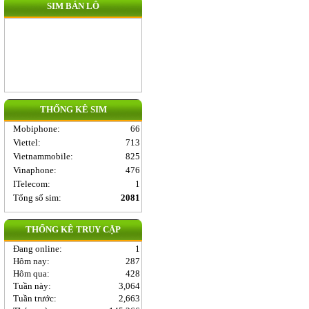
SIM BÁN LÔ
THỐNG KÊ SIM
Mobiphone
:
66
Viettel
:
713
Vietnammobile
:
825
Vinaphone
:
476
ITelecom
:
1
Tổng số sim:
2081
THỐNG KÊ TRUY CẬP
Đang online:
1
Hôm nay:
287
Hôm qua:
428
Tuần này:
3,064
Tuần trước:
2,663