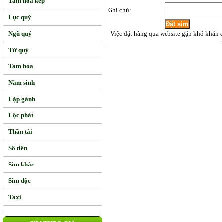
Tam hoa kép
Ghi chú:
Lục quý
Ngũ quý
Việc đặt hàng qua website gặp khó khăn 
Tứ quý
Tam hoa
Năm sinh
Lặp gánh
Lộc phát
Thần tài
Số tiến
Sim khác
Sim độc
Taxi