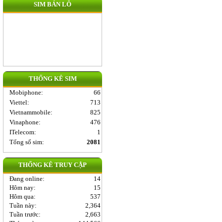
SIM BÁN LÔ
THỐNG KÊ SIM
Mobiphone
:
66
Viettel
:
713
Vietnammobile
:
825
Vinaphone
:
476
ITelecom
:
1
Tổng số sim:
2081
THỐNG KÊ TRUY CẬP
Đang online:
14
Hôm nay:
15
Hôm qua:
537
Tuần này:
2,364
Tuần trước:
2,663