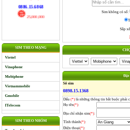
17,000,000
Sim không có số:
0886.15.6868
T
25,000,000
Sắp xế
SIM THEO MẠNG
CHỌ
Viettel
Vinaphone
Đặt
Mobiphone
Số sim
Vietnammobile
0898.15.1368
Gmobile
Dấu
(*)
là những thông tin bắt buộc phải 
Họ tên
(*)
:
ITelecom
Địa chỉ nhận sim
(*)
:
SIM THEO NHÓM
Tỉnh thành
(*)
:
Điện thoại
(*)
: