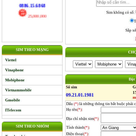
17,000,000
Sim không có số:
0886.15.6868
T
25,000,000
Sắp xế
SIM THEO MẠNG
CHỌ
Viettel
Vinaphone
Đặt
Mobiphone
Số sim
G
Vietnammobile
1
09.21.01.1981
m
Gmobile
Dấu
(*)
là những thông tin bắt buộc phải 
Họ tên
(*)
:
ITelecom
Địa chỉ nhận sim
(*)
:
SIM THEO NHÓM
Tỉnh thành
(*)
:
Điện thoại
(*)
: