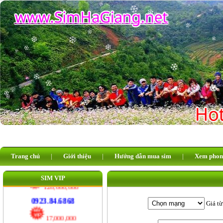
110,000,000
0926.311.311
25,000,000
0929.984.984
17,000,000
0345.585.585
20,000,000
08.66.33.22.55
20,000,000
08.66.44.55.99
Trang chủ
|
Giới thiệu
|
Hướng dẫn mua sim
|
Xem phon
20,000,000
SIM VIP
092.123.6868
120,000,000
Giá từ
0923.84.6868