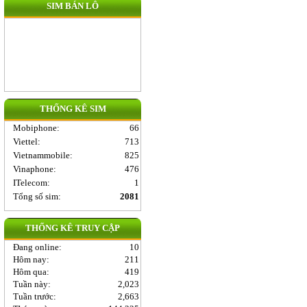
SIM BÁN LÔ
THỐNG KÊ SIM
Mobiphone
:
66
Viettel
:
713
Vietnammobile
:
825
Vinaphone
:
476
ITelecom
:
1
Tổng số sim:
2081
THỐNG KÊ TRUY CẬP
Đang online:
10
Hôm nay:
211
Hôm qua:
419
Tuần này:
2,023
Tuần trước:
2,663