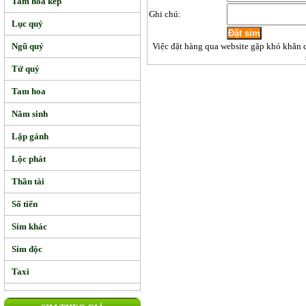
Tam hoa kép
Ghi chú:
Lục quý
Ngũ quý
Việc đặt hàng qua website gặp khó khăn 
Tứ quý
Tam hoa
Năm sinh
Lặp gánh
Lộc phát
Thần tài
Số tiến
Sim khác
Sim độc
Taxi