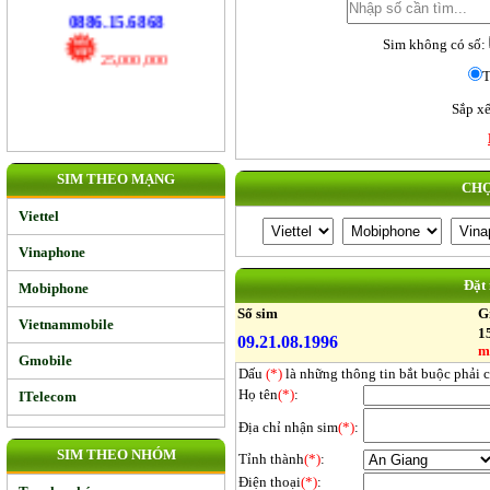
17,000,000
Sim không có số:
0886.15.6868
T
25,000,000
Sắp xế
SIM THEO MẠNG
CHỌ
Viettel
Vinaphone
Đặt
Mobiphone
Số sim
G
Vietnammobile
1
09.21.08.1996
m
Gmobile
Dấu
(*)
là những thông tin bắt buộc phải 
Họ tên
(*)
:
ITelecom
Địa chỉ nhận sim
(*)
:
SIM THEO NHÓM
Tỉnh thành
(*)
:
Điện thoại
(*)
: