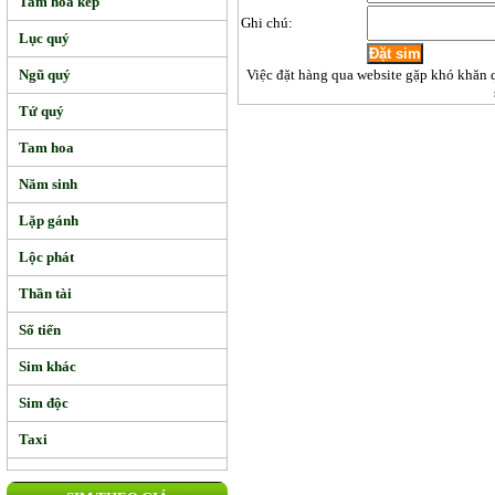
Tam hoa kép
Ghi chú:
Lục quý
Ngũ quý
Việc đặt hàng qua website gặp khó khăn 
Tứ quý
Tam hoa
Năm sinh
Lặp gánh
Lộc phát
Thần tài
Số tiến
Sim khác
Sim độc
Taxi