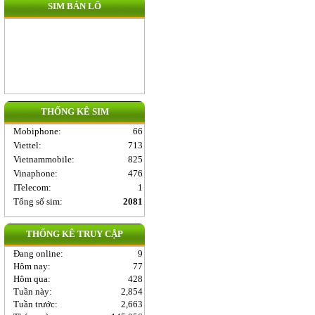
SIM BÁN LÔ
THỐNG KÊ SIM
Mobiphone
:
66
Viettel
:
713
Vietnammobile
:
825
Vinaphone
:
476
ITelecom
:
1
Tổng số sim:
2081
THỐNG KÊ TRUY CẬP
Đang online:
9
Hôm nay:
77
Hôm qua:
428
Tuần này:
2,854
Tuần trước:
2,663