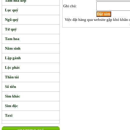
Tam hoa kép
Ghi chú:
Lục quý
Ngũ quý
Việc đặt hàng qua website gặp khó khăn 
Tứ quý
Tam hoa
Năm sinh
Lặp gánh
Lộc phát
Thần tài
Số tiến
Sim khác
Sim độc
Taxi