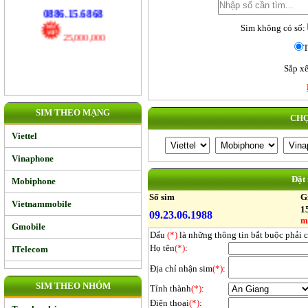
17,000,000
Sim không có số:
0886.15.6868
T
25,000,000
Sắp xế
SIM THEO MẠNG
CHỌ
Viettel
Vinaphone
Đặt
Mobiphone
Số sim
G
Vietnammobile
1
09.23.06.1988
m
Gmobile
Dấu
(*)
là những thông tin bắt buộc phải 
Họ tên
(*)
:
ITelecom
Địa chỉ nhận sim
(*)
:
SIM THEO NHÓM
Tỉnh thành
(*)
:
Điện thoại
(*)
: