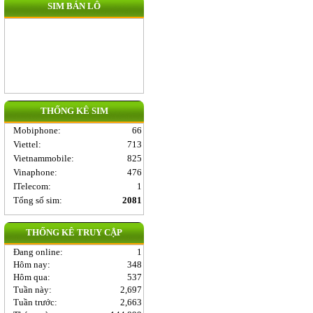
SIM BÁN LÔ
THỐNG KÊ SIM
Mobiphone
:
66
Viettel
:
713
Vietnammobile
:
825
Vinaphone
:
476
ITelecom
:
1
Tổng số sim:
2081
THỐNG KÊ TRUY CẬP
Đang online:
1
Hôm nay:
348
Hôm qua:
537
Tuần này:
2,697
Tuần trước:
2,663