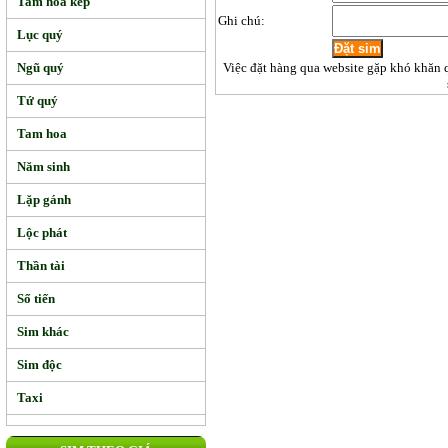
Tam hoa kép
Ghi chú:
Lục quý
Ngũ quý
Việc đặt hàng qua website gặp khó khăn 
Tứ quý
Tam hoa
Năm sinh
Lặp gánh
Lộc phát
Thần tài
Số tiến
Sim khác
Sim độc
Taxi