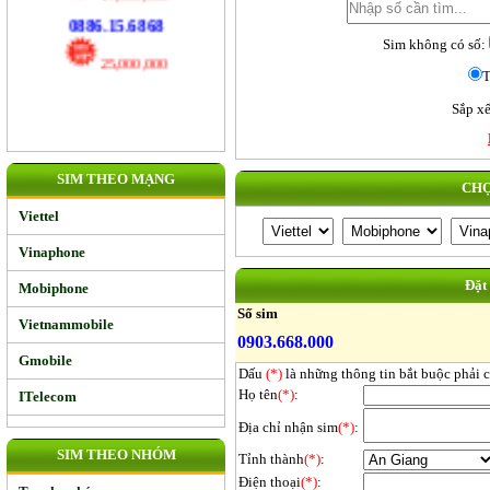
17,000,000
Sim không có số:
0886.15.6868
T
25,000,000
Sắp xế
SIM THEO MẠNG
CHỌ
Viettel
Vinaphone
Đặt
Mobiphone
Số sim
Vietnammobile
0903.668.000
Gmobile
Dấu
(*)
là những thông tin bắt buộc phải 
Họ tên
(*)
:
ITelecom
Địa chỉ nhận sim
(*)
:
SIM THEO NHÓM
Tỉnh thành
(*)
:
Điện thoại
(*)
: