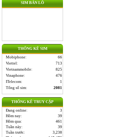
SIM BÁN LÔ
THỐNG KÊ SIM
Mobiphone
:
66
Viettel
:
713
Vietnammobile
:
825
Vinaphone
:
476
ITelecom
:
1
Tổng số sim:
2081
THỐNG KÊ TRUY CẬP
Đang online:
3
Hôm nay:
39
Hôm qua:
461
Tuần này:
39
Tuần trước:
3,238